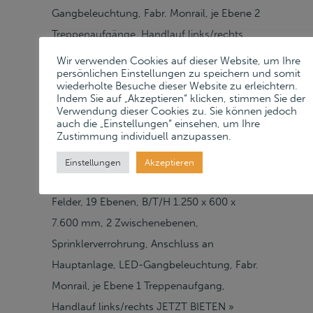
Gangbeleuchtung, Fabr. Monrail, je Ebene 2
Treppenaufgänge, Handlauf links/rechts
JETZT BIETEN » Startpreis: 20.000,00 EUR
Wir verwenden Cookies auf dieser Website, um Ihre
persönlichen Einstellungen zu speichern und somit
Mindestpreis: 35.000,00 EUR Halle 4
wiederholte Besuche dieser Website zu erleichtern.
Verkauft 1 Fachbodenregalanlage BITO Flex
Indem Sie auf „Akzeptieren“ klicken, stimmen Sie der
Verwendung dieser Cookies zu. Sie können jedoch
5.0, Bj. 2020, ca. 8.740 Fachböden,
auch die „Einstellungen“ einsehen, um Ihre
Zustimmung individuell anzupassen.
Auftrags-Nr. SO0170744, 3-geschossig,
Fachlast 100 kg, Feldlast 1.700 kg,
Einstellungen
Akzeptieren
Fachbodenabstand max. 700 mm, 460
Felder, 19 Ebenen, B/T/H 1.250 x 600 x
7.600 mm, 2 Zwischenebenen,
Sprinklerverrohrung, Anschluss an
Hauptanlage, LED-Gangbeleuchtung, Fabr.
Monrail, je Ebene 1 Treppenaufgang,
Handlauf links/rechts JETZT BIETEN »