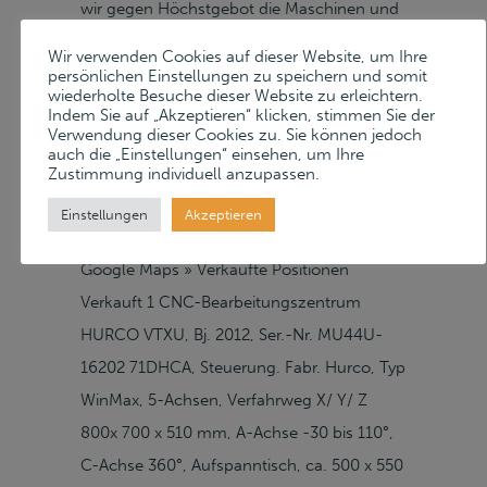
wir gegen Höchstgebot die Maschinen und
Anlagen der Proto-Technik GmbH aus
Wir verwenden Cookies auf dieser Website, um Ihre
Bergkirchen in einer Online-Auktion und
persönlichen Einstellungen zu speichern und somit
wiederholte Besuche dieser Website zu erleichtern.
einem darauf folgenden Freiverkauf auf
Indem Sie auf „Akzeptieren“ klicken, stimmen Sie der
Verwendung dieser Cookies zu. Sie können jedoch
unserer Auktionsplattform.
auch die „Einstellungen“ einsehen, um Ihre
AbholungAbholung ab Montag, 23. Juni
Zustimmung individuell anzupassen.
2025 Proto-Technik GmbH
Einstellungen
Akzeptieren
Kreuzackerstraße 6 D–85232 Bergkirchen
Google Maps » Verkaufte Positionen
Verkauft 1 CNC-Bearbeitungszentrum
HURCO VTXU, Bj. 2012, Ser.-Nr. MU44U-
16202 71DHCA, Steuerung. Fabr. Hurco, Typ
WinMax, 5-Achsen, Verfahrweg X/ Y/ Z
800x 700 x 510 mm, A-Achse -30 bis 110°,
C-Achse 360°, Aufspanntisch, ca. 500 x 550