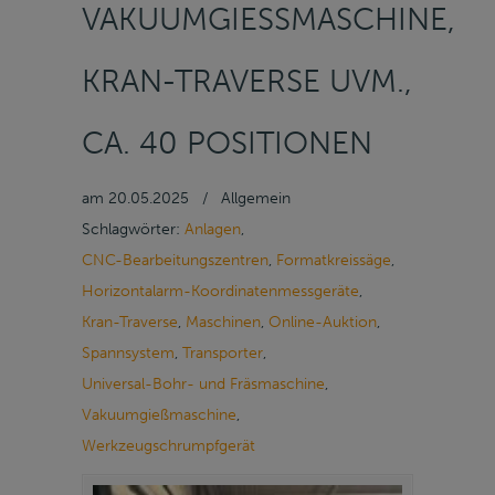
VAKUUMGIESSMASCHINE, K
RAN-TRAVERSE UVM., C
A. 40 POSITIONEN
am
20.05.2025
/
Allgemein
Schlagwörter:
Anlagen
,
CNC-Bearbeitungszentren
,
Formatkreissäge
,
Horizontalarm-Koordinatenmessgeräte
,
Kran-Traverse
,
Maschinen
,
Online-Auktion
,
Spannsystem
,
Transporter
,
Universal-Bohr- und Fräsmaschine
,
Vakuumgießmaschine
,
Werkzeugschrumpfgerät