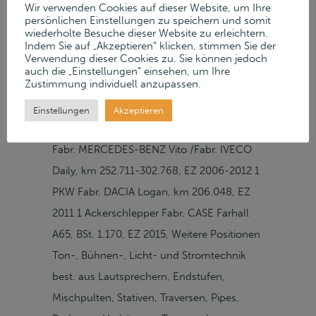
EZ 1995/2008/2009 1 Wechsel-Fahrgestell
Wir verwenden Cookies auf dieser Website, um Ihre
persönlichen Einstellungen zu speichern und somit
Fabr. VOLVO FH12-420, km 436.924, EZ
wiederholte Besuche dieser Website zu erleichtern.
1999 1 Wechsel-Anhänger EZ 1999 4
Indem Sie auf „Akzeptieren“ klicken, stimmen Sie der
Verwendung dieser Cookies zu. Sie können jedoch
Sattelauflieger Fabr.
auch die „Einstellungen“ einsehen, um Ihre
Zustimmung individuell anzupassen.
SPERMANN/KRONE/TRABOSA/LAMPFERHOFF,
EZ 1987-1995 3-Achs-PKW-Anhänger Fabr.
Einstellungen
Akzeptieren
BLYSS Hochlader, EZ 2012 3 Transporter
Fabr. MERCEDES-BENZ Vito /Fabr. IVECO
Daily, km 252.711-302.768, EZ 2006-2012 1
PKW Fabr. DACIA Logan, km 206.048, EZ
2011 1 Ackerschlepper Fabr. CASE Farhall
A65, BSt. 1.170, EZ 2015, Weitere Positionen
Ton-, Bühnen-, Licht- und Stromtechnik
best. aus Lautsprechern, Endstufen,
Mischpulten, Stativen, Traversen, Pipes,