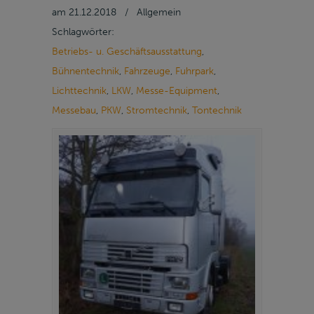
am
21.12.2018
/
Allgemein
Schlagwörter:
Betriebs- u. Geschäftsausstattung
,
Bühnentechnik
,
Fahrzeuge
,
Fuhrpark
,
Lichttechnik
,
LKW
,
Messe-Equipment
,
Messebau
,
PKW
,
Stromtechnik
,
Tontechnik