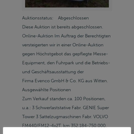
Auktionsstatus: Abgeschlossen
Diese Auktion ist bereits abgeschlossen.
Online-Auktion Im Auftrag der Berechtigten
versteigerten wir in einer Online-Auktion
gegen Höchstgebot das gepflegte Messe-
Equipment, den Fuhrpark und die Betriebs-
und Geschäftsausstattung der
Firma Evenco GmbH & Co. KG aus Witten.
Ausgewählte Positionen
Zum Verkauf standen ca. 100 Positionen,
u.a.: 3 Schwerlaststative Fabr. GENIE Super
Tower 3 Sattelzugmaschinen Fabr. VOLVO
FM440/FM12-4x2T, km 352.184-750.000,