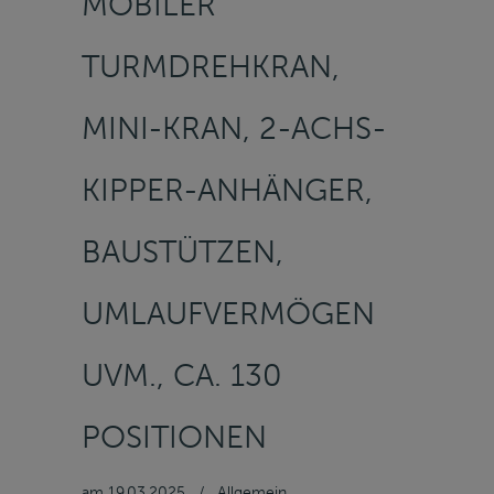
MOBILER
TURMDREHKRAN,
MINI-KRAN, 2-ACHS-
KIPPER-ANHÄNGER,
BAUSTÜTZEN,
UMLAUFVERMÖGEN
UVM., CA. 130
POSITIONEN
am
19.03.2025
/
Allgemein