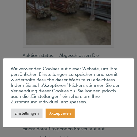
Auktionsstatus: Abgeschlossen Die
verfügbaren Positionen wurden mittlerweile
Wir verwenden Cookies auf dieser Website, um Ihre
erfolgreich verkauft. Diese Auktion ist somit
persönlichen Einstellungen zu speichern und somit
wiederholte Besuche dieser Website zu erleichtern.
abgeschlossen. Freiverkauf/Online-Auktion
Indem Sie auf „Akzeptieren“ klicken, stimmen Sie der
Verwendung dieser Cookies zu. Sie können jedoch
Im Auftrag der Berechtigten versteigerten
auch die „Einstellungen“ einsehen, um Ihre
wir gegen Höchstgebot die Maschinen und
Zustimmung individuell anzupassen.
Anlagen der Gebr. Niemerg GmbH & Co. KG
Einstellungen
Akzeptieren
aus Warendorf in einer Online-Auktion und
einem darauf folgenden Freiverkauf auf