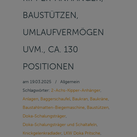
BAUSTÜTZEN,
UMLAUFVERMÖGEN
UVM., CA. 130
POSITIONEN
am
19.03.2025
/
Allgemein
Schlagwörter:
2-Achs-Kipper-Anhänger
,
Anlagen
,
Baggerschaufel
,
Baukran
,
Baukräne
,
Baustahlmatten-Biegemaschine
,
Baustützen
,
Doka-Schalungsträger
,
Doka-Schalungsträger und Schaltafeln
,
Knickgelenkradlader
,
LKW Doka Pritsche
,