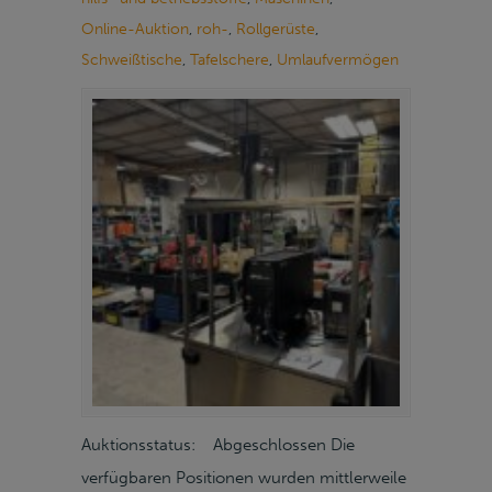
Online-Auktion
,
roh-
,
Rollgerüste
,
Schweißtische
,
Tafelschere
,
Umlaufvermögen
Auktionsstatus: Abgeschlossen Die
verfügbaren Positionen wurden mittlerweile