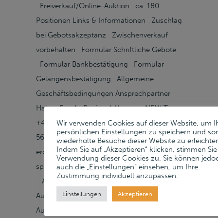
Freiverkauf/Online-Auktion ca. 180
Positionen Links & Informationen Zuschlag
bei Gebotsakzeptanz Zwischenverkauf
vorbehalten Formular Schriftliche Gebote
Formular Bankbestätigung Formular
Gelangensbestätigung Allgemeine
Geschäftsbedingungen Ansprechpartner
Hakan Eroglu Regional Manager NRW T
+49 (0)2151 - 360 99 89 F +49 (0)2151 - 537
Wir verwenden Cookies auf dieser Website, um I
persönlichen Einstellungen zu speichern und so
56 69 M +49 (0)177 - 545 09 75
wiederholte Besuche dieser Website zu erleichter
Indem Sie auf „Akzeptieren“ klicken, stimmen Sie
eroglu@lueders-partner.com Kontakt
Verwendung dieser Cookies zu. Sie können jedo
speichern Kategorien
auch die „Einstellungen“ einsehen, um Ihre
Zustimmung individuell anzupassen.
Akkubeschriftungsgerät Freiverkauf/Online-
Einstellungen
Akzeptieren
Auktion Freiverkauf/Online-
Auktion Freiverkauf/Online-