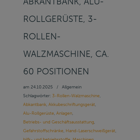
KANTBANK, ALU-RO
LLGERÜSTE, 3-RO
LLEN-WA
LZMASCHINE, CA. 60
POSITIONEN
am
24.10.2025
/
Allgemein
Schlagwörter:
3-Rollen-Walzmaschine
,
Abkantbank
,
Akkubeschriftungsgerät
,
Alu-Rollgerüste
,
Anlagen
,
Betriebs- und Geschäftsausstattung
,
Gefahrstoffschränke
,
Hand-Laserschweißgerät
,
hilfs- und betriebsstoffe
,
Maschinen
,