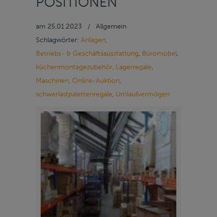
POSITIONEN
am
25.01.2023
/
Allgemein
Schlagwörter:
Anlagen
,
Betriebs- & Geschäftsausstattung
,
Büromöbel
,
küchenmontagezubehör
,
Lagerregale
,
Maschinen
,
Online-Auktion
,
schwerlastpalettenregale
,
Umlaufvermögen