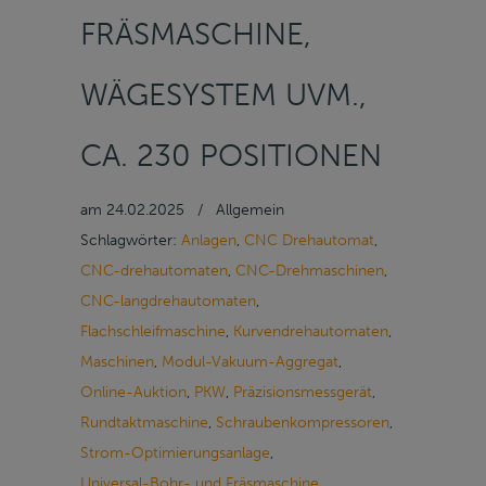
FRÄSMASCHINE,
WÄGESYSTEM UVM.,
CA. 230 POSITIONEN
am
24.02.2025
/
Allgemein
Schlagwörter:
Anlagen
,
CNC Drehautomat
,
CNC-drehautomaten
,
CNC-Drehmaschinen
,
CNC-langdrehautomaten
,
Flachschleifmaschine
,
Kurvendrehautomaten
,
Maschinen
,
Modul-Vakuum-Aggregat
,
Online-Auktion
,
PKW
,
Präzisionsmessgerät
,
Rundtaktmaschine
,
Schraubenkompressoren
,
Strom-Optimierungsanlage
,
Universal-Bohr- und Fräsmaschine
,