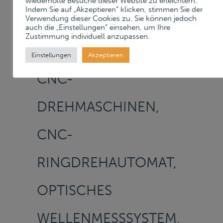
wiederholte Besuche dieser Website zu erleichtern.
Indem Sie auf „Akzeptieren“ klicken, stimmen Sie der
Verwendung dieser Cookies zu. Sie können jedoch
LANGDREHAUTOMATEN,
auch die „Einstellungen“ einsehen, um Ihre
Zustimmung individuell anzupassen.
CNC DREHAUTOMAT,
Einstellungen
Akzeptieren
CNC-
DREHMASCHINEN,
CNC-
RINGDREHAUTOMAT,
OPTISCHES
WELLENMESSSYSTEM,