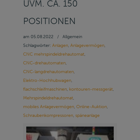
UVM. CA. 150
POSITIONEN
am
05.08.2022
/
Allgemein
Schlagwörter:
Anlagen
,
Anlagevermögen
,
CNC mehrspindeldrehautomat
,
CNC-drehautomaten
,
CNC-langdrehautomaten
,
Elektro-Hochhubwagen
,
flachschleifmaschinen
,
kontouren-messgerät
,
Mehrspindeldrehautomat
,
mobiles Anlagevermögen
,
Online-Auktion
,
Schraubenkompressoren
,
späneanlage