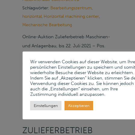
Schlagwörter:
Bearbeitungszentrum
,
horizontal
,
Horizontal machining center
,
Mechanische Bearbeitung
Online-Auktion Zulieferbetrieb Maschinen-
und Anlagenbau, bis 22. Juli 2021 – Pos.
148: 1 Bearbeitungszentrum, horizontal –
Wir verwenden Cookies auf dieser Website, um Ihr
Online Auction Mechanical Engineering
persönlichen Einstellungen zu speichern und somi
wiederholte Besuche dieser Website zu erleichtern.
Subcontractor , until July 22, 2021 – Lot
Indem Sie auf „Akzeptieren“ klicken, stimmen Sie d
148: 1 Horizontal machining center
Verwendung dieser Cookies zu. Sie können jedoch
auch die „Einstellungen“ einsehen, um Ihre
Read more
→
Zustimmung individuell anzupassen.
Einstellungen
Akzeptieren
Von unten nach oben
ZULIEFERBETRIEB