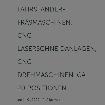
AHRSTÄNDER-F
RÄSMASCHINEN, C
NC-L
ASERSCHNEIDANLAGEN, C
NC-D
REHMASCHINEN, CA. 2
0 POSITIONEN
am
14.01.2020
/
Allgemein