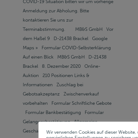
COVID-19 Situation bitten wir um vorherige
Anmeldung zur Abholung. Bitte
kontaktieren Sie uns zur
Terminabstimmung. MB&S GmbH Vor
dem Haßel 9 D-21438 Brackel Google
Maps » Formular COVID-Selbsterklärung
Auf einen Blick MB&S GmbH D-21438
Brackel 8. Dezember 2020 Online-
Auktion 210 Positionen Links &
Informationen Zuschlag bei
Gebotsakzeptanz Zwischenverkauf
vorbehalten Formular Schriftliche Gebote
Formular Bankbestätigung Formular
Gelangensbestätigung Allgemeine
Geschäftsbedingungen Ansprechpartner
Wir verwenden Cookies auf dieser Website,
persönlichen Einstellungen zu speichern u