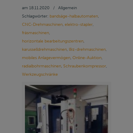
am
18.11.2020
/
Allgemein
Schlagwörter:
bandsäge-halbautomaten
,
CNC-Drehmaschinen
,
elektro-stapler
,
fräsmaschinen
,
horizontale bearbeitungszentren
,
karusselldrehmaschinen
,
l&z-drehmaschinen
,
mobiles Anlagevermögen
,
Online-Auktion
,
radialbohrmaschinen
,
Schraubenkompressor
,
Werkzeugschränke