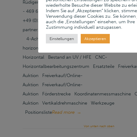
Rüdiger Metze Project Manager T +49 (0)40
wiederholte Besuche dieser Website zu erlei
Indem Sie auf „Akzeptieren“ klicken, stimme
- 469 666-70 F +49 (0)40 - 469 666-80 M
Verwendung dieser Cookies zu. Sie können
+49 (0)171 – 742 11 01 metze@lueders-
auch die „Einstellungen“ einsehen, um Ihre
Zustimmung individuell anzupassen.
partner.com Kontakt speichern Kategorien
4-Achs-Doppelspindel-BAZ 4-Achs-
Einstellungen
Akzeptieren
horizontales BAZ Bearbeitungszentrum,
Horizontal Bestand an UV / HFE CNC-
Horizontalbearbeitungszentrum Ersatzteile Freiverka
Auktion Freiverkauf/Online-
Auktion Freiverkauf/Online-
Auktion Förderstrecke Koordinatenmessmaschine O
Auktion Vertikaldrehmaschine Werkzeuge
Positionsliste
Read more
→
Von unten nach oben