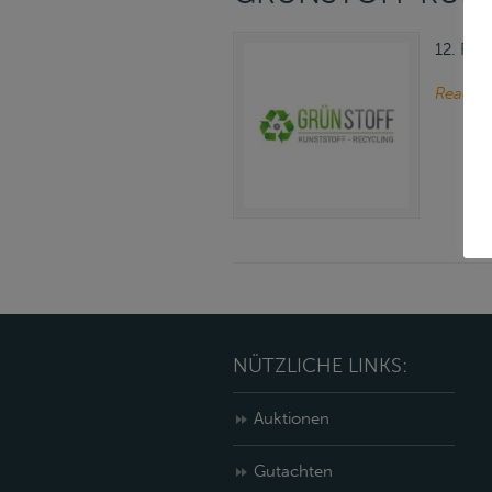
12. Feb
Read m
NÜTZLICHE LINKS:
Auktionen
Gutachten