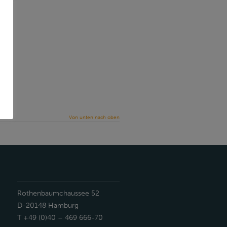
Von unten nach oben
Rothenbaumchaussee 52
D-20148 Hamburg
T +49 (0)40 – 469 666-70